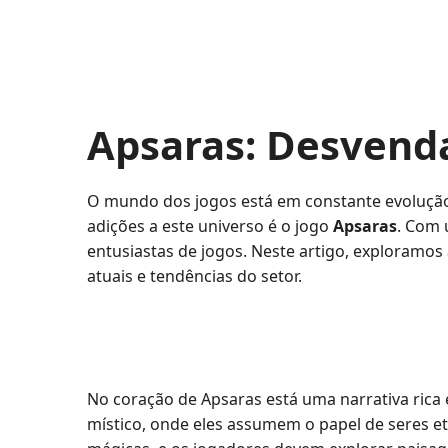
Apsaras: Desvenda
O mundo dos jogos está em constante evolução
adições a este universo é o jogo
Apsaras
. Com 
entusiastas de jogos. Neste artigo, exploramos
atuais e tendências do setor.
No coração de Apsaras está uma narrativa rica
místico, onde eles assumem o papel de seres e