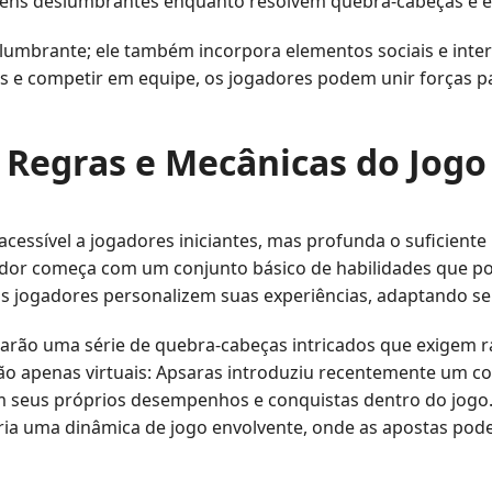
gens deslumbrantes enquanto resolvem quebra-cabeças e en
umbrante; ele também incorpora elementos sociais e inter
s e competir em equipe, os jogadores podem unir forças p
Regras e Mecânicas do Jogo
essível a jogadores iniciantes, mas profunda o suficiente
gador começa com um conjunto básico de habilidades que p
jogadores personalizem suas experiências, adaptando seu 
tarão uma série de quebra-cabeças intricados que exigem ra
ão apenas virtuais: Apsaras introduziu recentemente um 
m seus próprios desempenhos e conquistas dentro do jogo
ia uma dinâmica de jogo envolvente, onde as apostas pode