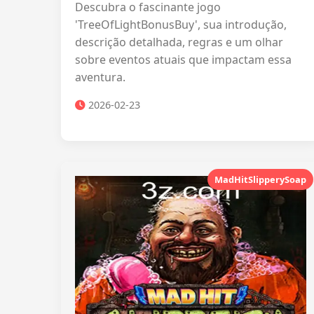
Descubra o fascinante jogo
'TreeOfLightBonusBuy', sua introdução,
descrição detalhada, regras e um olhar
sobre eventos atuais que impactam essa
aventura.
2026-02-23
MadHitSlipperySoap