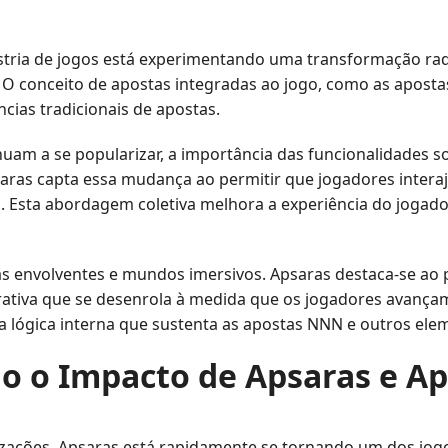
ia de jogos está experimentando uma transformação radic
 conceito de apostas integradas ao jogo, como as aposta
cias tradicionais de apostas.
nuam a se popularizar, a importância das funcionalidades s
psaras capta essa mudança ao permitir que jogadores intera
. Esta abordagem coletiva melhora a experiência do jogado
s envolventes e mundos imersivos. Apsaras destaca-se ao 
ativa que se desenrola à medida que os jogadores avançam
lógica interna que sustenta as apostas NNN e outros elem
o o Impacto de Apsaras e A
zações, Apsaras está rapidamente se tornando um dos jo