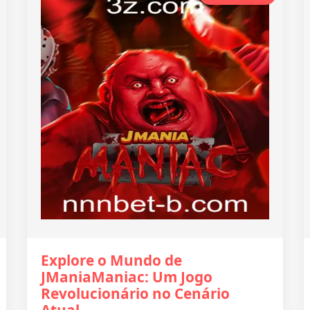
Explore o Mundo de
JManiaManiac: Um Jogo
Revolucionário no Cenário