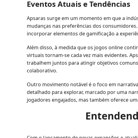
Eventos Atuais e Tendências
Apsaras surge em um momento em que a indústr
mudanças nas preferências dos consumidores. O
incorporar elementos de gamificação a experiên
Além disso, à medida que os jogos online conti
virtuais tornam-se cada vez mais evidentes. A
trabalhem juntos para atingir objetivos comuns
colaborativo.
Outro movimento notável é o foco em narrativa
detalhado para explorar, marcado por uma narr
jogadores engajados, mas também oferece uma 
Entendend
Com o lançamento de novas expansões e atuali