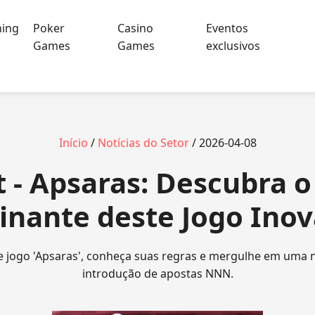
hing
Poker
Casino
Eventos
Games
Games
exclusivos
Início
/
Notícias do Setor
/ 2026-04-08
t - Apsaras: Descubra 
inante deste Jogo Ino
 jogo 'Apsaras', conheça suas regras e mergulhe em uma 
introdução de apostas NNN.