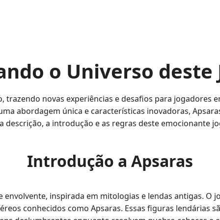
ndo o Universo deste 
, trazendo novas experiências e desafios para jogadores
uma abordagem única e características inovadoras, Apsara
 a descrição, a introdução e as regras deste emocionante j
Introdução a Apsaras
 e envolvente, inspirada em mitologias e lendas antigas. 
téreos conhecidos como Apsaras. Essas figuras lendárias s