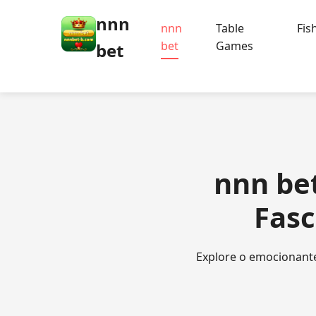
nnn
nnn
Table
Fis
bet
Games
bet
nnn be
Fasc
Explore o emocionante