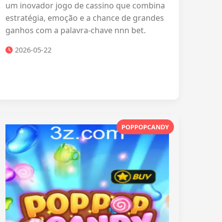
um inovador jogo de cassino que combina
estratégia, emoção e a chance de grandes
ganhos com a palavra-chave nnn bet.
2026-05-22
POPPOPCANDY