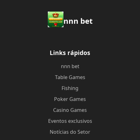
nnn bet
Links rápidos
nnn bet
Table Games
Fishing
Poker Games
Casino Games
Eventos exclusivos
Notícias do Setor