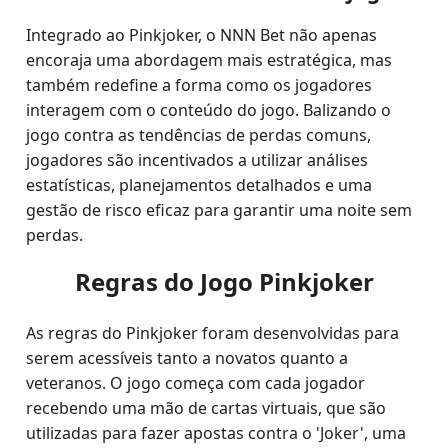
Integrado ao Pinkjoker, o NNN Bet não apenas
encoraja uma abordagem mais estratégica, mas
também redefine a forma como os jogadores
interagem com o conteúdo do jogo. Balizando o
jogo contra as tendências de perdas comuns,
jogadores são incentivados a utilizar análises
estatísticas, planejamentos detalhados e uma
gestão de risco eficaz para garantir uma noite sem
perdas.
Regras do Jogo Pinkjoker
As regras do Pinkjoker foram desenvolvidas para
serem acessíveis tanto a novatos quanto a
veteranos. O jogo começa com cada jogador
recebendo uma mão de cartas virtuais, que são
utilizadas para fazer apostas contra o 'Joker', uma