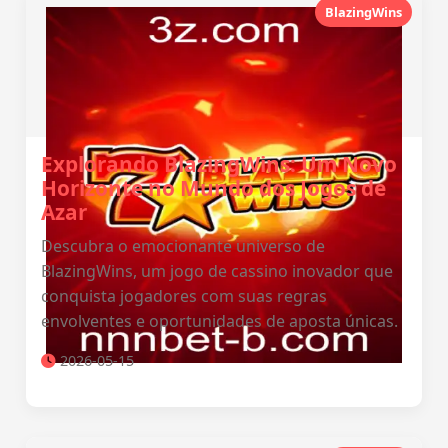
BlazingWins
Explorando BlazingWins: Um Novo
Horizonte no Mundo dos Jogos de
Azar
Descubra o emocionante universo de
BlazingWins, um jogo de cassino inovador que
conquista jogadores com suas regras
envolventes e oportunidades de aposta únicas.
2026-05-15