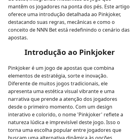
mantêm os jogadores na ponta dos pés. Este artigo
oferece uma introdução detalhada ao Pinkjoker,
destacando suas regras, mecânicas e como o
conceito de NNN Bet está redefinindo o cenário das
apostas.
Introdução ao Pinkjoker
Pinkjoker é um jogo de apostas que combina
elementos de estratégia, sorte e inovação.
Diferente de muitos jogos tradicionais, ele
apresenta uma estética visual vibrante e uma
narrativa que prende a atenção dos jogadores
desde o primeiro momento. Com um design
interativo e colorido, o nome 'Pinkjoker' reflete a
natureza lúdica e imprevisível deste jogo. Isso o
torna uma escolha popular entre jogadores que
buscam uma alternativa dinâmica às opções