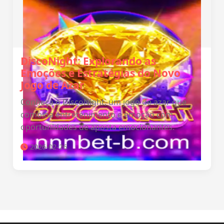
DiscoNight: Explorando as
Emoções e Estratégias do Novo
Jogo de Azar
Conheça o DiscoNight, um jogo de azar que
combina entretenimento e emoção com
oportunidades de aposta emocionantes.
2026-02-26