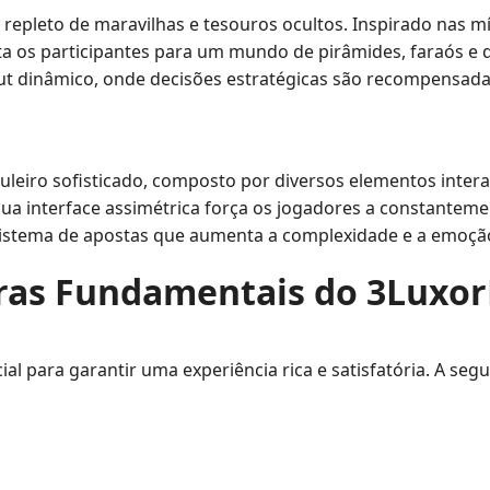
epleto de maravilhas e tesouros ocultos. Inspirado nas mít
ta os participantes para um mundo de pirâmides, faraós e
yout dinâmico, onde decisões estratégicas são recompensa
leiro sofisticado, composto por diversos elementos interat
ua interface assimétrica força os jogadores a constanteme
sistema de apostas que aumenta a complexidade e a emoçã
ras Fundamentais do 3Luxor
l para garantir uma experiência rica e satisfatória. A seg