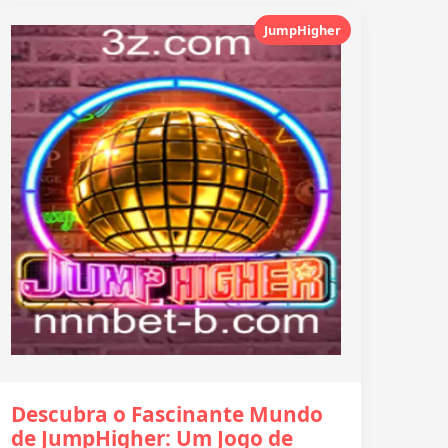
JumpHigher
Descubra o Fascinante Mundo
de JumpHigher: Um Jogo de