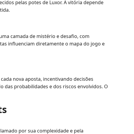
cidos pelas potes de Luxor. A vitória depende
tida.
a uma camada de mistério e desafio, com
stas influenciam diretamente o mapa do jogo e
 cada nova aposta, incentivando decisões
 das probabilidades e dos riscos envolvidos. O
ts
clamado por sua complexidade e pela