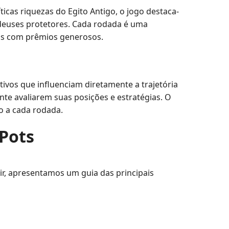
icas riquezas do Egito Antigo, o jogo destaca-
 deuses protetores. Cada rodada é uma
das com prêmios generosos.
ivos que influenciam diretamente a trajetória
nte avaliarem suas posições e estratégias. O
o a cada rodada.
Pots
uir, apresentamos um guia das principais