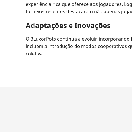
experiência rica que oferece aos jogadores. Log
torneios recentes destacaram não apenas joga
Adaptações e Inovações
O 3LuxorPots continua a evoluir, incorporando 
incluem a introdução de modos cooperativos qu
coletiva.