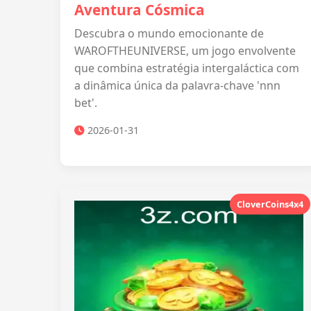
Aventura Cósmica
Descubra o mundo emocionante de
WAROFTHEUNIVERSE, um jogo envolvente
que combina estratégia intergaláctica com
a dinâmica única da palavra-chave 'nnn
bet'.
2026-01-31
CloverCoins4x4