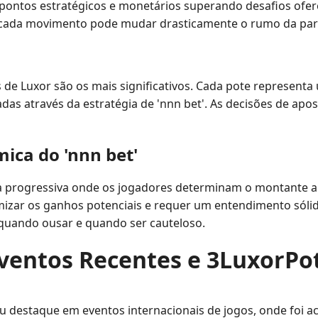
pontos estratégicos e monetários superando desafios ofere
nde cada movimento pode mudar drasticamente o rumo da par
s de Luxor são os mais significativos. Cada pote represent
s através da estratégia de 'nnn bet'. As decisões de apo
mica do 'nnn bet'
ia progressiva onde os jogadores determinam o montante a
mizar os ganhos potenciais e requer um entendimento sólido
quando ousar e quando ser cauteloso.
ventos Recentes e 3LuxorPo
 destaque em eventos internacionais de jogos, onde foi a