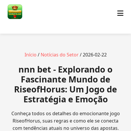
Início
/
Notícias do Setor
/ 2026-02-22
nnn bet - Explorando o
Fascinante Mundo de
RiseofHorus: Um Jogo de
Estratégia e Emoção
Conheça todos os detalhes do emocionante jogo
RiseofHorus, suas regras e como ele se conecta
com tendências atuais no universo das apostas.