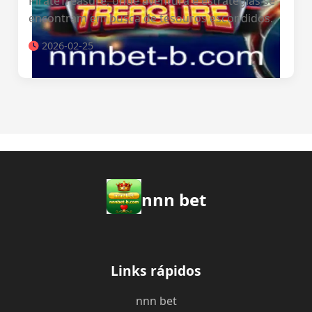
PirateTreasure, onde aventura e estratégias se
encontram em busca de tesouros escondidos.
2026-02-25
nnn bet
Links rápidos
nnn bet