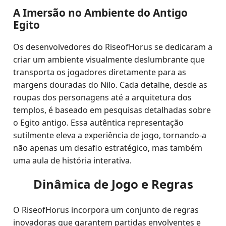
A Imersão no Ambiente do Antigo
Egito
Os desenvolvedores do RiseofHorus se dedicaram a
criar um ambiente visualmente deslumbrante que
transporta os jogadores diretamente para as
margens douradas do Nilo. Cada detalhe, desde as
roupas dos personagens até a arquitetura dos
templos, é baseado em pesquisas detalhadas sobre
o Egito antigo. Essa autêntica representação
sutilmente eleva a experiência de jogo, tornando-a
não apenas um desafio estratégico, mas também
uma aula de história interativa.
Dinâmica de Jogo e Regras
O RiseofHorus incorpora um conjunto de regras
inovadoras que garantem partidas envolventes e