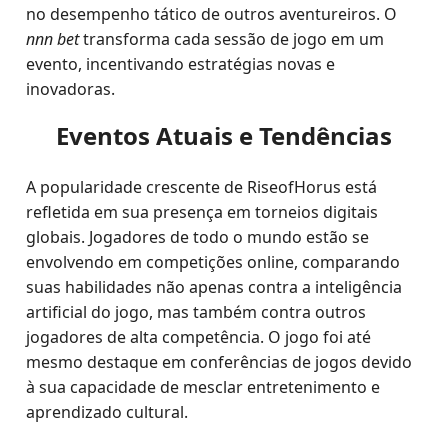
no desempenho tático de outros aventureiros. O
nnn bet
transforma cada sessão de jogo em um
evento, incentivando estratégias novas e
inovadoras.
Eventos Atuais e Tendências
A popularidade crescente de RiseofHorus está
refletida em sua presença em torneios digitais
globais. Jogadores de todo o mundo estão se
envolvendo em competições online, comparando
suas habilidades não apenas contra a inteligência
artificial do jogo, mas também contra outros
jogadores de alta competência. O jogo foi até
mesmo destaque em conferências de jogos devido
à sua capacidade de mesclar entretenimento e
aprendizado cultural.