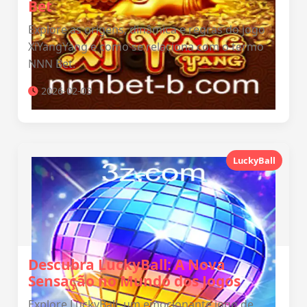
Bet
Explore as origens, dinâmica e regras do jogo
XiYangYang e como se relaciona com o termo
NNN Bet.
2026-02-03
LuckyBall
Descubra LuckyBall: A Nova
Sensação no Mundo dos Jogos
Explore LuckyBall, um emocionante jogo de