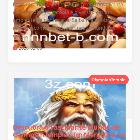
Descubra BakeryBonanza, um jogo envolvente
que combina estratégia e diversão em um
ambiente de confeitaria. Saiba mais sobre as
regras e como se destacar neste mundo de
doces.
2026-02-08
OlympianTemple
Descubra o Fascinante Mundo de
OlympianTemple: Um Mergulho no