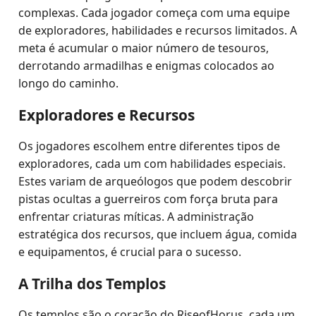
complexas. Cada jogador começa com uma equipe
de exploradores, habilidades e recursos limitados. A
meta é acumular o maior número de tesouros,
derrotando armadilhas e enigmas colocados ao
longo do caminho.
Exploradores e Recursos
Os jogadores escolhem entre diferentes tipos de
exploradores, cada um com habilidades especiais.
Estes variam de arqueólogos que podem descobrir
pistas ocultas a guerreiros com força bruta para
enfrentar criaturas míticas. A administração
estratégica dos recursos, que incluem água, comida
e equipamentos, é crucial para o sucesso.
A Trilha dos Templos
Os templos são o coração do RiseofHorus, cada um