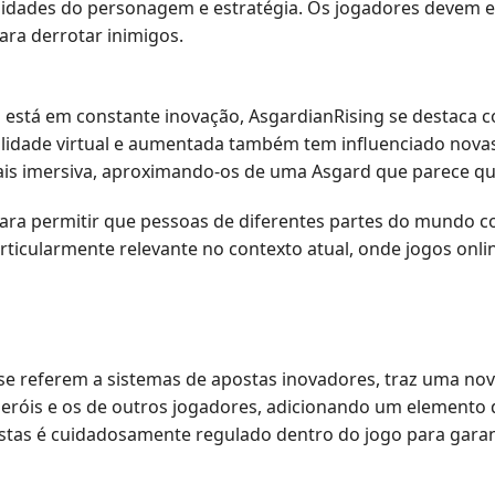
idades do personagem e estratégia. Os jogadores devem e
ra derrotar inimigos.
s está em constante inovação, AsgardianRising se destaca 
lidade virtual e aumentada também tem influenciado novas 
is imersiva, aproximando-os de uma Asgard que parece qua
para permitir que pessoas de diferentes partes do mundo 
articularmente relevante no contexto atual, onde jogos on
 se referem a sistemas de apostas inovadores, traz uma n
heróis e os de outros jogadores, adicionando um elemento
stas é cuidadosamente regulado dentro do jogo para garant