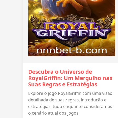
Descubra o Universo de
RoyalGriffin: Um Mergulho nas
Suas Regras e Estratégias
Explore o jogo RoyalGriffin com uma visão
detalhada de suas regras, introdução e
estratégias, tudo enquanto consideramos
o cenário atual dos jogos.