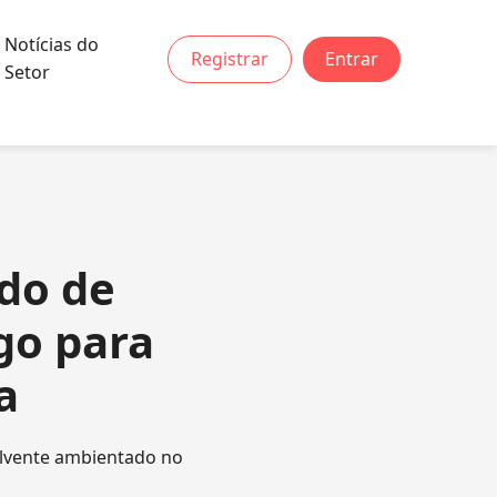
Notícias do
Registrar
Entrar
Setor
do de
go para
a
olvente ambientado no