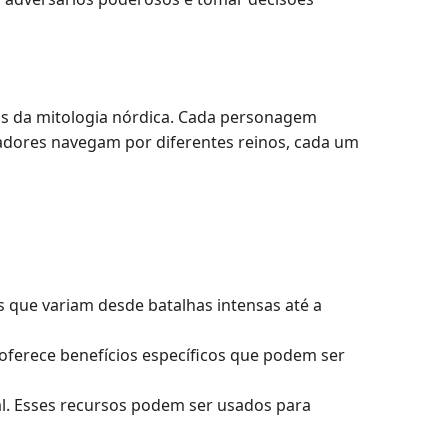
s da mitologia nórdica. Cada personagem
ogadores navegam por diferentes reinos, cada um
 que variam desde batalhas intensas até a
oferece benefícios específicos que podem ser
al. Esses recursos podem ser usados para