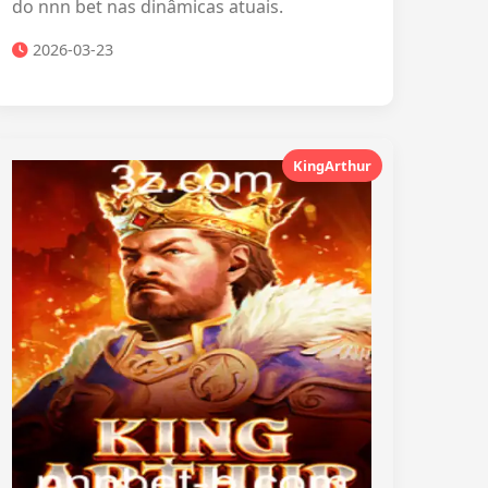
do nnn bet nas dinâmicas atuais.
2026-03-23
KingArthur