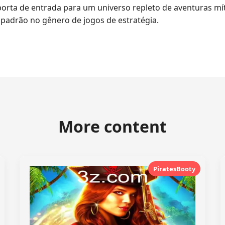
orta de entrada para um universo repleto de aventuras mí
padrão no gênero de jogos de estratégia.
More content
PiratesBooty