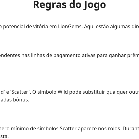
Regras do Jogo
o potencial de vitória em LionGems. Aqui estão algumas dir
pondentes nas linhas de pagamento ativas para ganhar prêm
d' e 'Scatter'. O símbolo Wild pode substituir qualquer ou
dadas bônus.
ro mínimo de símbolos Scatter aparece nos rolos. Durant
sta.