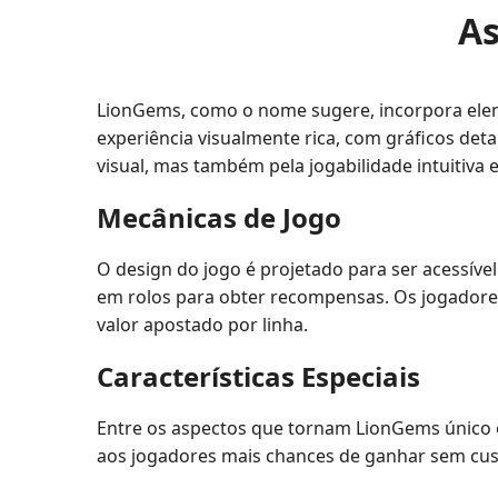
As
LionGems, como o nome sugere, incorpora elem
experiência visualmente rica, com gráficos det
visual, mas também pela jogabilidade intuitiv
Mecânicas de Jogo
O design do jogo é projetado para ser acessíve
em rolos para obter recompensas. Os jogadore
valor apostado por linha.
Características Especiais
Entre os aspectos que tornam LionGems único es
aos jogadores mais chances de ganhar sem cust