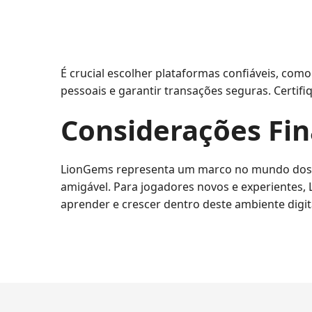
É crucial escolher plataformas confiáveis, com
pessoais e garantir transações seguras. Certifi
Considerações Fin
LionGems representa um marco no mundo dos jo
amigável. Para jogadores novos e experientes
aprender e crescer dentro deste ambiente digit