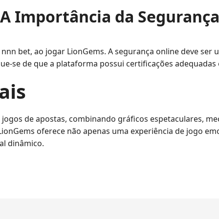
A Importância da Seguranç
o nnn bet, ao jogar LionGems. A segurança online deve ser
que-se de que a plataforma possui certificações adequadas 
ais
gos de apostas, combinando gráficos espetaculares, mecâ
, LionGems oferece não apenas uma experiência de jogo e
al dinâmico.