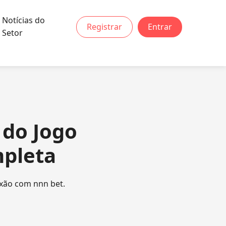
Notícias do
Registrar
Entrar
Setor
 do Jogo
pleta
exão com nnn bet.