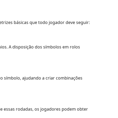
etrizes básicas que todo jogador deve seguir:
ios. A disposição dos símbolos em rolos
tro símbolo, ajudando a criar combinações
e essas rodadas, os jogadores podem obter