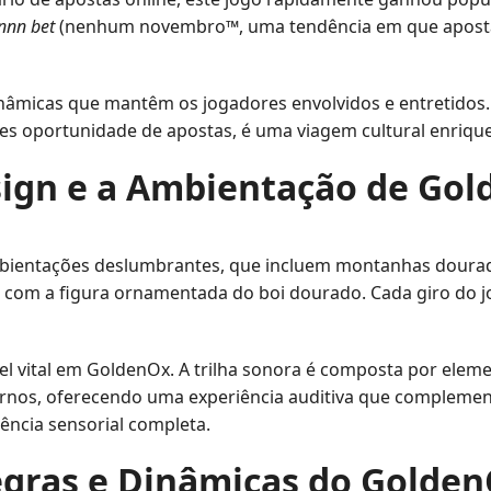
nnn bet
(nenhum novembro™, uma tendência em que apostad
 dinâmicas que mantêm os jogadores envolvidos e entretid
es oportunidade de apostas, é uma viagem cultural enriqu
ign e a Ambientação de Go
entações deslumbrantes, que incluem montanhas douradas, 
com a figura ornamentada do boi dourado. Cada giro do jo
ital em GoldenOx. A trilha sonora é composta por element
s, oferecendo uma experiência auditiva que complementa 
ncia sensorial completa.
gras e Dinâmicas do Golde