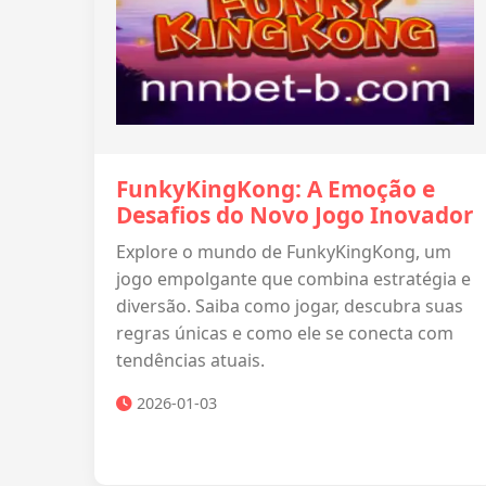
FunkyKingKong: A Emoção e
Desafios do Novo Jogo Inovador
Explore o mundo de FunkyKingKong, um
jogo empolgante que combina estratégia e
diversão. Saiba como jogar, descubra suas
regras únicas e como ele se conecta com
tendências atuais.
2026-01-03