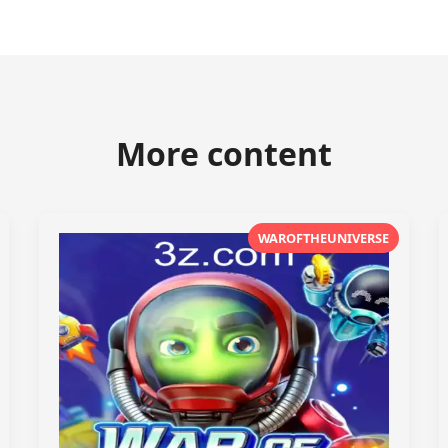
More content
WAROFTHEUNIVERSE