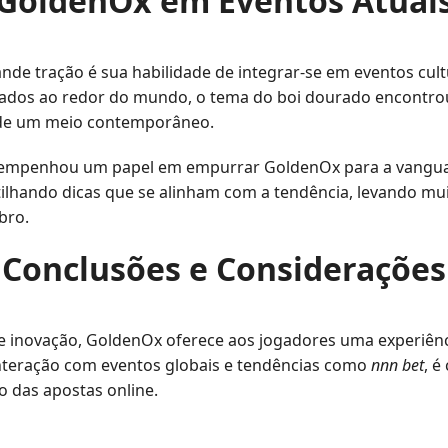
GoldenOx em Eventos Atuai
de tração é sua habilidade de integrar-se em eventos cult
lizados ao redor do mundo, o tema do boi dourado encontr
s de um meio contemporâneo.
penhou um papel em empurrar GoldenOx para a vanguard
ilhando dicas que se alinham com a tendência, levando mu
bro.
Conclusões e Considerações
e inovação, GoldenOx oferece aos jogadores uma experiên
interação com eventos globais e tendências como
nnn bet
, é
das apostas online.