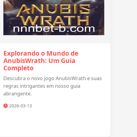
Explorando o Mundo de
AnubisWrath: Um Guia
Completo
Descubra o novo jogo AnubisWrath e suas
regras intrigantes em nosso guia
abrangente.
2026-03-13