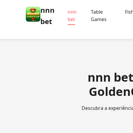
nnn
nnn
Table
Fis
bet
Games
bet
nnn bet
Golden
Descubra a experiênci