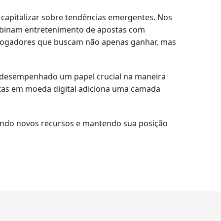
capitalizar sobre tendências emergentes. Nos
ombinam entretenimento de apostas com
m jogadores que buscam não apenas ganhar, mas
m desempenhado um papel crucial na maneira
stas em moeda digital adiciona uma camada
rando novos recursos e mantendo sua posição