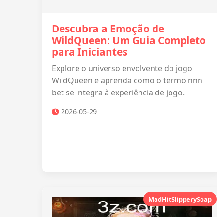
Descubra a Emoção de
WildQueen: Um Guia Completo
para Iniciantes
Explore o universo envolvente do jogo
WildQueen e aprenda como o termo nnn
bet se integra à experiência de jogo.
2026-05-29
MadHitSlipperySoap