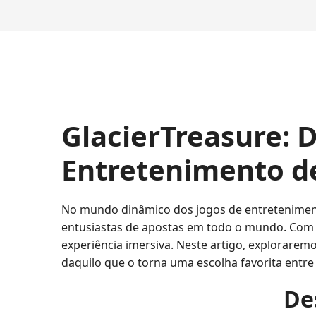
GlacierTreasure: 
Entretenimento d
No mundo dinâmico dos jogos de entretenime
entusiastas de apostas em todo o mundo. Com 
experiência imersiva. Neste artigo, explorare
daquilo que o torna uma escolha favorita entre
De