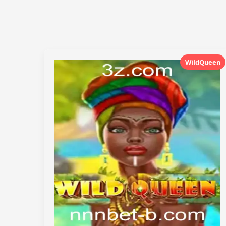
WildQueen