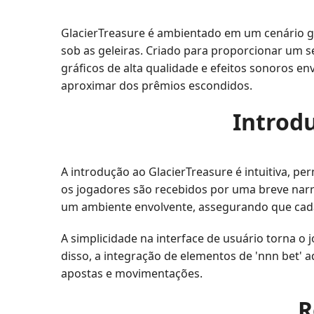
GlacierTreasure é ambientado em um cenário g
sob as geleiras. Criado para proporcionar um 
gráficos de alta qualidade e efeitos sonoros e
aproximar dos prêmios escondidos.
Introdu
A introdução ao GlacierTreasure é intuitiva, p
os jogadores são recebidos por uma breve narrat
um ambiente envolvente, assegurando que cada 
A simplicidade na interface de usuário torna 
disso, a integração de elementos de 'nnn bet' a
apostas e movimentações.
R