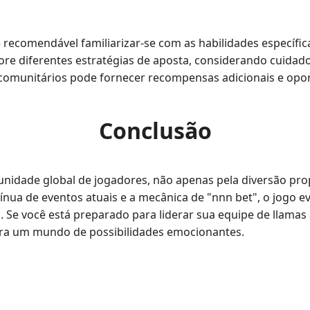
ecomendável familiarizar-se com as habilidades específica
ore diferentes estratégias de aposta, considerando cuidad
s comunitários pode fornecer recompensas adicionais e op
Conclusão
nidade global de jogadores, não apenas pela diversão p
ínua de eventos atuais e a mecânica de "nnn bet", o jogo 
Se você está preparado para liderar sua equipe de llamas a
ra um mundo de possibilidades emocionantes.