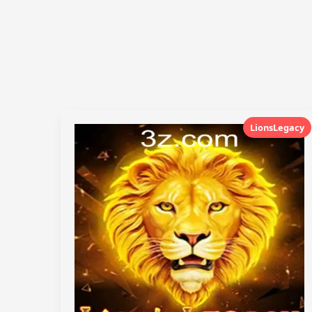
LionsLegacy