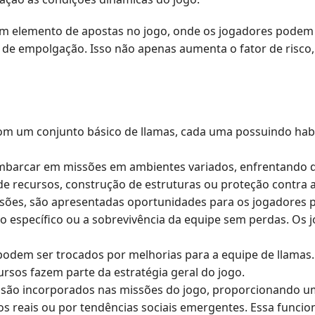
 um elemento de apostas no jogo, onde os jogadores podem
l de empolgação. Isso não apenas aumenta o fator de ris
m um conjunto básico de llamas, cada uma possuindo habil
arcar em missões em ambientes variados, enfrentando des
 de recursos, construção de estruturas ou proteção contra
sões, são apresentadas oportunidades para os jogadores 
 específico ou a sobrevivência da equipe sem perdas. Os j
podem ser trocados por melhorias para a equipe de llamas
rsos fazem parte da estratégia geral do jogo.
 são incorporados nas missões do jogo, proporcionando um
os reais ou por tendências sociais emergentes. Essa funcio