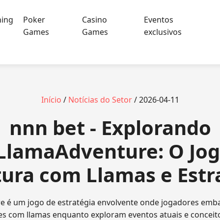
hing
Poker
Casino
Eventos
Games
Games
exclusivos
Início
/
Notícias do Setor
/ 2026-04-11
nnn bet - Explorando
LlamaAdventure: O Jog
ura com Llamas e Estr
 é um jogo de estratégia envolvente onde jogadores em
s com llamas enquanto exploram eventos atuais e conceito