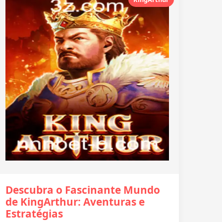
Descubra o Fascinante Mundo
de KingArthur: Aventuras e
Estratégias