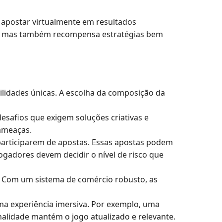
 apostar virtualmente em resultados
co, mas também recompensa estratégias bem
idades únicas. A escolha da composição da
afios que exigem soluções criativas e
 ameaças.
participarem de apostas. Essas apostas podem
ogadores devem decidir o nível de risco que
. Com um sistema de comércio robusto, as
a experiência imersiva. Por exemplo, uma
nalidade mantém o jogo atualizado e relevante.