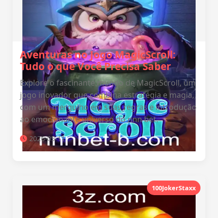
Aventuras no Jogo MagicScroll:
Tudo o que Você Precisa Saber
Explore o fascinante mundo de MagicScroll, um
jogo inovador que combina estratégia e magia,
com um mergulho em suas regras e introdução
ao emocionante universo do nnn bet.
2026-05-11
100JokerStaxx