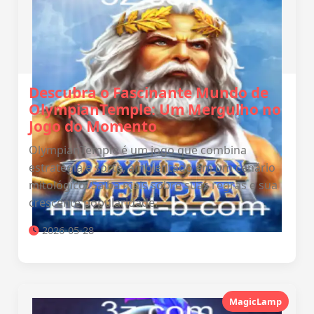
Descubra o Fascinante Mundo de
OlympianTemple: Um Mergulho no
Jogo do Momento
OlympianTemple é um jogo que combina
estratégia e sorte, ambientado em um cenário
mitológico. Saiba mais sobre suas regras e sua
crescente popularidade.
2026-05-28
MagicLamp