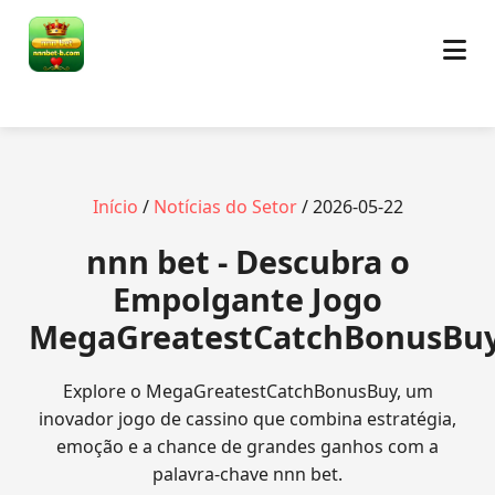
Início
/
Notícias do Setor
/ 2026-05-22
nnn bet - Descubra o
Empolgante Jogo
MegaGreatestCatchBonusBu
Explore o MegaGreatestCatchBonusBuy, um
inovador jogo de cassino que combina estratégia,
emoção e a chance de grandes ganhos com a
palavra-chave nnn bet.