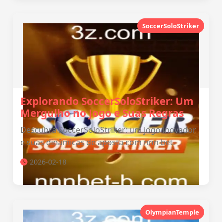
SoccerSoloStriker
Explorando SoccerSoloStriker: Um
Mergulho no Jogo e Suas Regras
Descubra SoccerSoloStriker: um jogo inovador
e suas dinâmicas de aposta com nnn bet.
2026-02-18
OlympianTemple