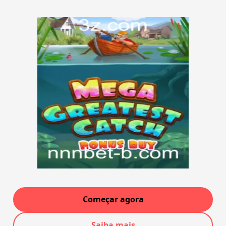
Começar agora
Saiba mais