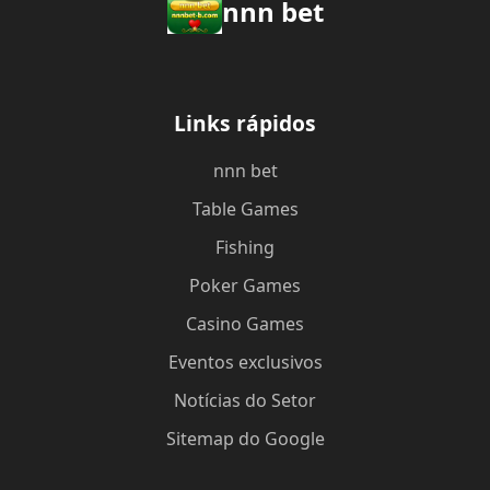
nnn bet
Links rápidos
nnn bet
Table Games
Fishing
Poker Games
Casino Games
Eventos exclusivos
Notícias do Setor
Sitemap do Google