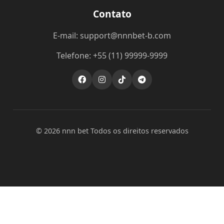
Contato
E-mail: support@nnnbet-b.com
Telefone: +55 (11) 99999-9999
© 2026 nnn bet Todos os direitos reservados