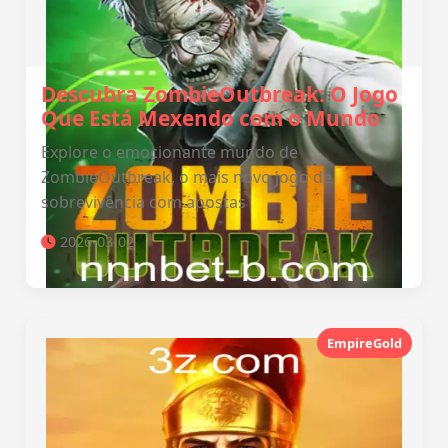
Descubra ZombieOutbreak: O Jogo
Que Está Mexendo com o Mundo
Explore o emocionante mundo de
ZombieOutbreak, o mais novo jogo de
sobrevivência com apostas
2026-03-02
EmpireGold