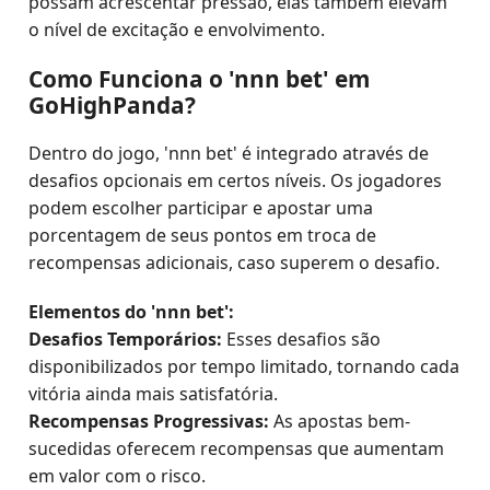
possam acrescentar pressão, elas também elevam
o nível de excitação e envolvimento.
Como Funciona o 'nnn bet' em
GoHighPanda?
Dentro do jogo, 'nnn bet' é integrado através de
desafios opcionais em certos níveis. Os jogadores
podem escolher participar e apostar uma
porcentagem de seus pontos em troca de
recompensas adicionais, caso superem o desafio.
Elementos do 'nnn bet':
Desafios Temporários:
Esses desafios são
disponibilizados por tempo limitado, tornando cada
vitória ainda mais satisfatória.
Recompensas Progressivas:
As apostas bem-
sucedidas oferecem recompensas que aumentam
em valor com o risco.