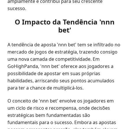
amplamente e contribui para seu crescente
sucesso.
O Impacto da Tendência 'nnn
bet'
A tendência de aposta 'nnn bet' tem se infiltrado no
mercado de jogos de estratégia, trazendo consigo
uma nova camada de competitividade. Em
GoHighPanda, 'nnn bet' oferece aos jogadores a
possibilidade de apostar em suas próprias
habilidades, arriscando seus pontos acumulados
para ter a chance de multiplicá-los.
O conceito de 'nnn bet' envolve os jogadores em
um ciclo de risco e recompensa, onde decisões
estratégicas bem fundamentadas são
fundamentais para o sucesso. Embora as apostas