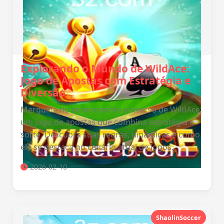
Explorando o Mundo de WildAce:
Jogo de Apostas com Estratégia e
Diversão
Mergulhe no emocionante universo de WildAce,
um jogo de apostas que combina estratégia e
sorte. Descubra suas regras, dinâmicas e como
ele se destaca no cenário atual de jogos.
2026-02-10
ShaolinSoccer