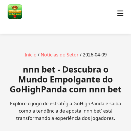
Início
/
Notícias do Setor
/ 2026-04-09
nnn bet - Descubra o
Mundo Empolgante do
GoHighPanda com nnn bet
Explore o jogo de estratégia GoHighPanda e saiba
como a tendência de aposta 'nnn bet' está
transformando a experiência dos jogadores.