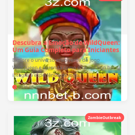
Descubra a Emoção de WildQueen:
Um Guia Completo para Iniciantes
Explore o universo envolvente do jogo
WildQueen e aprenda como o termo nnn bet se
integra à experiência de jogo.
2026-05-29
ZombieOutbreak