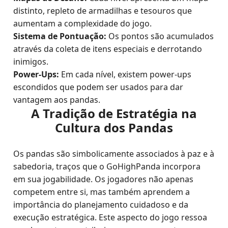
distinto, repleto de armadilhas e tesouros que
aumentam a complexidade do jogo.
Sistema de Pontuação:
Os pontos são acumulados
através da coleta de itens especiais e derrotando
inimigos.
Power-Ups:
Em cada nível, existem power-ups
escondidos que podem ser usados para dar
vantagem aos pandas.
A Tradição de Estratégia na
Cultura dos Pandas
Os pandas são simbolicamente associados à paz e à
sabedoria, traços que o GoHighPanda incorpora
em sua jogabilidade. Os jogadores não apenas
competem entre si, mas também aprendem a
importância do planejamento cuidadoso e da
execução estratégica. Este aspecto do jogo ressoa