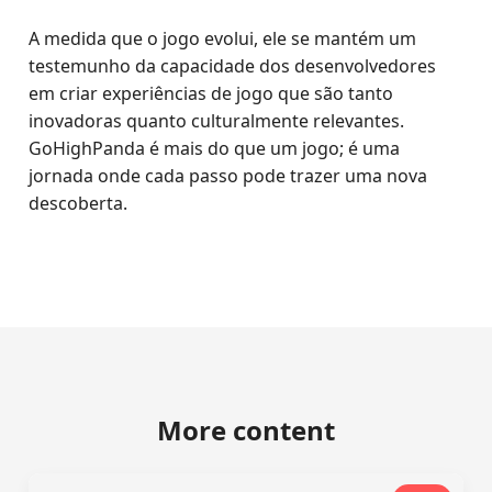
A medida que o jogo evolui, ele se mantém um
testemunho da capacidade dos desenvolvedores
em criar experiências de jogo que são tanto
inovadoras quanto culturalmente relevantes.
GoHighPanda é mais do que um jogo; é uma
jornada onde cada passo pode trazer uma nova
descoberta.
More content